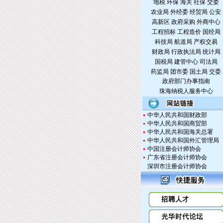
地税
环保
海关
社保
交委
农业局
外经委
经贸局
公安
高新区
政府采购
外商中心
工程招标
工程造价
国经局
科技局
航道局
产权交易
财政局
行政执法局
统计局
国税局
建管中心
司法局
药监局
团市委
国土局
交委
政府部门办事指南
珠海纳税人服务中心
中华人民共和国财政部
中华人民共和国商贸部
中华人民共和国海关总署
中华人民共和国外汇管理局
中国注册会计师协会
广东省注册会计师协会
深圳市注册会计师协会