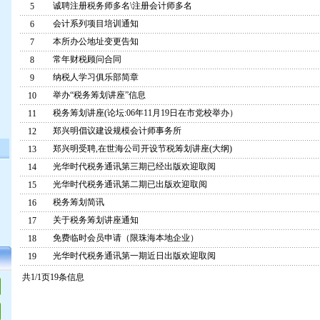
诚聘注册税务师多名\注册会计师多名
5
会计系列项目培训通知
6
本所办公地址变更告知
7
常年财税顾问合同
8
纳税人学习俱乐部简章
9
举办“税务筹划讲座”信息
10
税务筹划讲座(论坛:06年11月19日在市党校举办）
11
郑兴明倡议建设规模会计师事务所
12
郑兴明受聘,在世海公司开设节税筹划讲座(大纲)
13
光华时代税务通讯第三期已经出版欢迎取阅
14
光华时代税务通讯第二期已出版欢迎取阅
15
税务筹划简讯
16
关于税务筹划讲座通知
17
免费临时会员申请（限珠海本地企业）
18
光华时代税务通讯第一期近日出版欢迎取阅
19
共1/1页19条信息