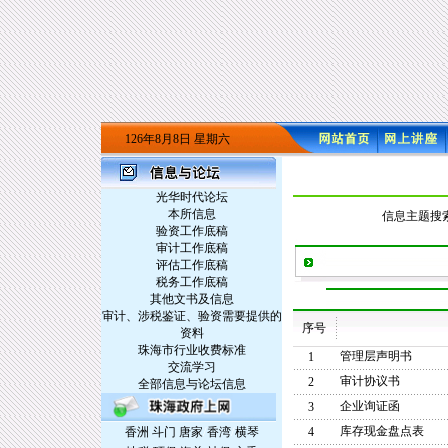
126年8月8日 星期六
光华时代论坛
本所信息
信息主题搜
验资工作底稿
审计工作底稿
评估工作底稿
税务工作底稿
其他文书及信息
审计、涉税鉴证、验资需要提供的
序号
资料
珠海市行业收费标准
管理层声明书
1
交流学习
审计协议书
2
全部信息与论坛信息
企业询证函
3
/
/
库存现金盘点表
香洲
斗门
唐家
香湾
横琴
4