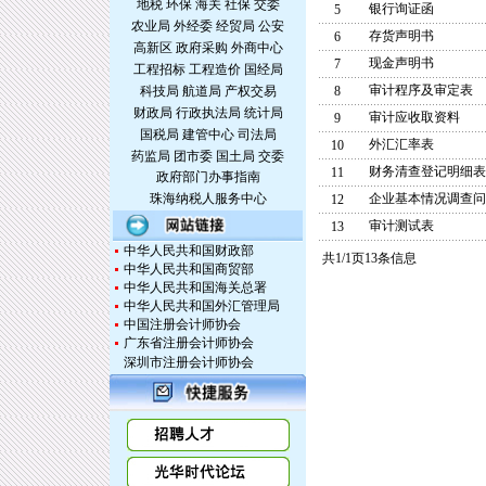
地税
环保
海关
社保
交委
银行询证函
5
农业局
外经委
经贸局
公安
存货声明书
6
高新区
政府采购
外商中心
现金声明书
7
工程招标
工程造价
国经局
审计程序及审定表
科技局
航道局
产权交易
8
财政局
行政执法局
统计局
审计应收取资料
9
国税局
建管中心
司法局
外汇汇率表
10
药监局
团市委
国土局
交委
财务清查登记明细表
11
政府部门办事指南
珠海纳税人服务中心
企业基本情况调查问
12
审计测试表
13
中华人民共和国财政部
共1/1页13条信息
中华人民共和国商贸部
中华人民共和国海关总署
中华人民共和国外汇管理局
中国注册会计师协会
广东省注册会计师协会
深圳市注册会计师协会